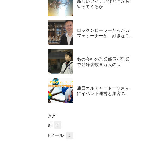
​新しいアイデアはどこから
やってくるか
ロックンローラーだったカ
フェオーナーが、好きなこ
とを仕事にするために捨て
たもの
あの会社の営業部長が副業
で登録者数５万人の
YouTuberになったわけ
蒲田カルチャートークさん
にイベント運営と集客の
「今」について聞いてみた
＜後編＞
タグ
ai
1
Eメール
2