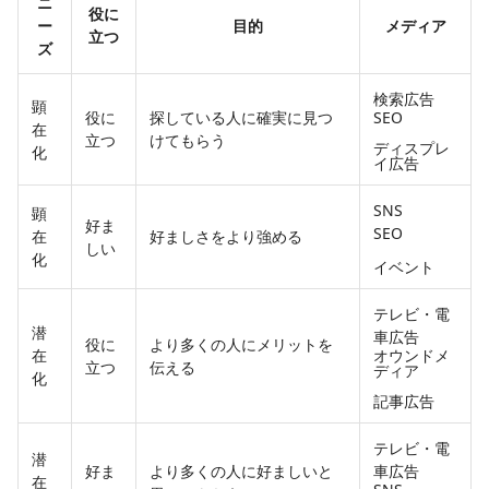
ニ
役に
ー
目的
メディア
立つ
ズ
検索広告
顕
役に
探している人に確実に見つ
SEO
在
立つ
けてもらう
ディスプレ
化
イ広告
SNS
顕
好ま
SEO
在
好ましさをより強める
しい
化
イベント
テレビ・電
潜
車広告
役に
より多くの人にメリットを
在
オウンドメ
立つ
伝える
ディア
化
記事広告
テレビ・電
潜
好ま
より多くの人に好ましいと
車広告
在