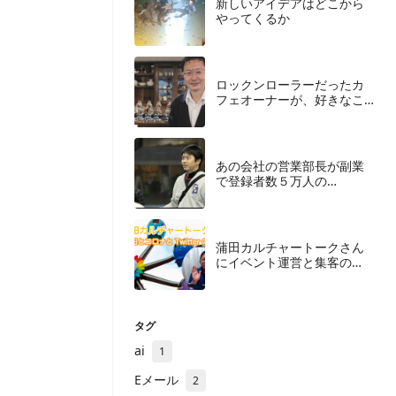
​新しいアイデアはどこから
やってくるか
ロックンローラーだったカ
フェオーナーが、好きなこ
とを仕事にするために捨て
たもの
あの会社の営業部長が副業
で登録者数５万人の
YouTuberになったわけ
蒲田カルチャートークさん
にイベント運営と集客の
「今」について聞いてみた
＜後編＞
タグ
ai
1
Eメール
2