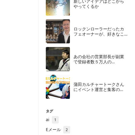
​新しいアイデアはどこから
やってくるか
ロックンローラーだったカ
フェオーナーが、好きなこ
とを仕事にするために捨て
たもの
あの会社の営業部長が副業
で登録者数５万人の
YouTuberになったわけ
蒲田カルチャートークさん
にイベント運営と集客の
「今」について聞いてみた
＜後編＞
タグ
ai
1
Eメール
2