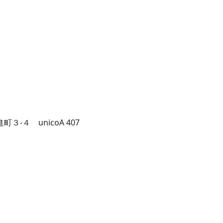
３-４ unicoA 407