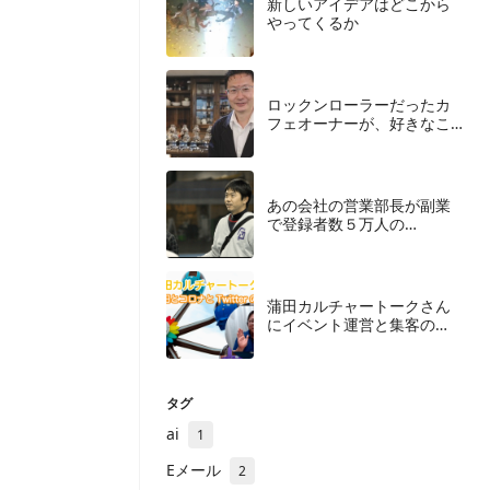
​新しいアイデアはどこから
やってくるか
ロックンローラーだったカ
フェオーナーが、好きなこ
とを仕事にするために捨て
たもの
あの会社の営業部長が副業
で登録者数５万人の
YouTuberになったわけ
蒲田カルチャートークさん
にイベント運営と集客の
「今」について聞いてみた
＜後編＞
タグ
ai
1
Eメール
2